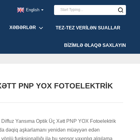
English
XƏBƏRLƏR
TEZ-TEZ VERILƏN SUALLAR
BIZIMLƏ ƏLAQƏ SAXLAYIN
 XƏTT PNP YOX FOTOELEKTRIK
ffuz Yansıma Optik Üç Xətt PNP YOX Fotoelektrik
ında dəqiq aşkarlamanı yenidən müəyyən edən
 yönlü funksionallığı ilə bu sensor yaxınlıq algılama