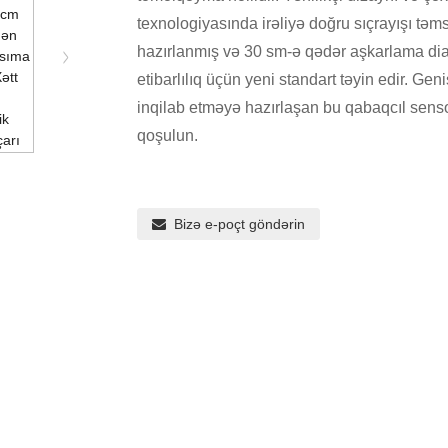
texnologiyasında irəliyə doğru sıçrayışı tə
hazırlanmış və 30 sm-ə qədər aşkarlama di
etibarlılıq üçün yeni standart təyin edir. G
inqilab etməyə hazırlaşan bu qabaqcıl senso
qoşulun.
Bizə e-poçt göndərin