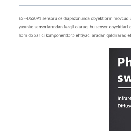
E3F-DS30P1 sensoru öz diapazonunda obyektlərin mövcudluğu
yaxınlıq sensorlarından fərqli olaraq, bu sensor obyektləri
həm də xarici komponentlərə ehtiyacı aradan qaldıraraq etiba