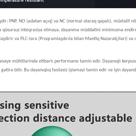
dir: PNP, NO (adətən açıq) və NC (normal olaraq qapalı), müxtəlif nö
na qüsursuz inteqrasiya etməyə, dayanma müddətini minimuma endirmə
dələşdirir və PLC-lərə (Proqramlaşdırıla bilən Məntiq Nəzarətçiləri) 
aye mühitlərində etibarlı performansı təmin edir. Dayanıqlı korpus
 gətirə bilir. Bu dayanıqlıq fasiləsiz işləməyi təmin edir və işin day