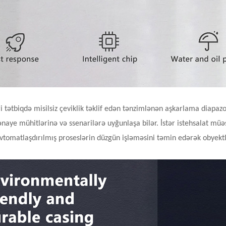
 tətbiqdə misilsiz çeviklik təklif edən tənzimlənən aşkarlama diapaz
ye mühitlərinə və ssenarilərə uyğunlaşa bilər. İstər istehsalat müəss
vtomatlaşdırılmış proseslərin düzgün işləməsini təmin edərək obyektl