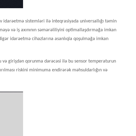
v idarəetmə sistemləri ilə inteqrasiyada universallığı təmin
yə və iş axınının səmərəliliyini optimallaşdırmağa imkan
və digər idarəetmə cihazlarına asanlıqla qoşulmağa imkan
u və girişdən qorunma dərəcəsi ilə bu sensor temperaturun
andırılması riskini minimuma endirərək məhsuldarlığın və