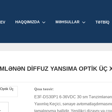
HAQQIMIZDA
MƏHSULLAR
EV
TƏTBIQ
ZIMLƏNƏN DIFFUZ YANSIMA OPTIK ÜÇ
Qısa təsvir:
E3F-DS30P1 6-36VDC 30 sm Tənzimlənən Di
Yaxınlıq Keçici, sənaye avtomatlaşdırmas
təməlqoyma həllidir. Yenilikçi dizaynı və çox