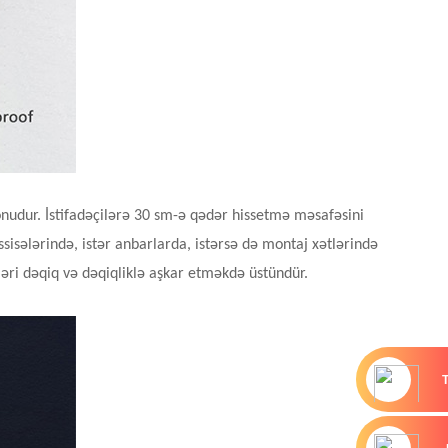
onudur. İstifadəçilərə 30 sm-ə qədər hissetmə məsafəsini
isələrində, istər anbarlarda, istərsə də montaj xətlərində
əri dəqiq və dəqiqliklə aşkar etməkdə üstündür.
T