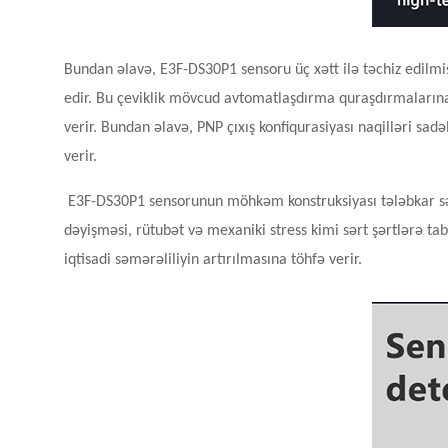
Bundan əlavə, E3F-DS30P1 sensoru üç xətt ilə təchiz edilmiş
edir. Bu çeviklik mövcud avtomatlaşdırma quraşdırmaları
verir. Bundan əlavə, PNP çıxış konfiqurasiyası naqilləri sa
verir.
E3F-DS30P1 sensorunun möhkəm konstruksiyası tələbkar sən
dəyişməsi, rütubət və mexaniki stress kimi sərt şərtlərə tab
iqtisadi səmərəliliyin artırılmasına töhfə verir.