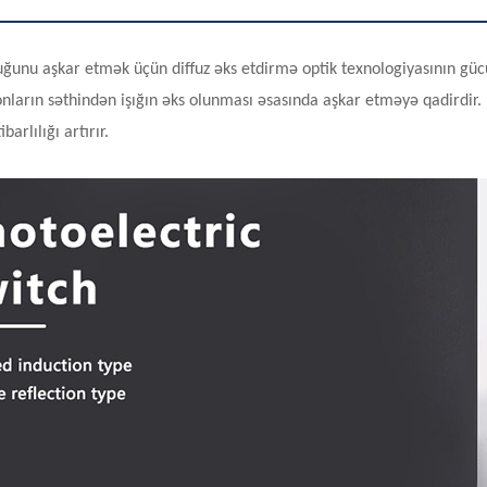
nu aşkar etmək üçün diffuz əks etdirmə optik texnologiyasının gücünd
 onların səthindən işığın əks olunması əsasında aşkar etməyə qadirdir.
rlılığı artırır.