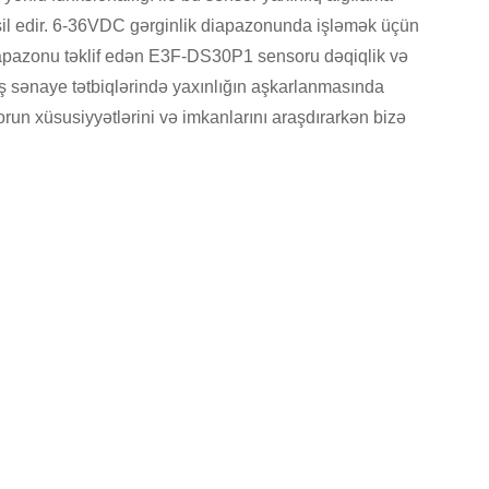
msil edir. 6-36VDC gərginlik diapazonunda işləmək üçün
apazonu təklif edən E3F-DS30P1 sensoru dəqiqlik və
eniş sənaye tətbiqlərində yaxınlığın aşkarlanmasında
run xüsusiyyətlərini və imkanlarını araşdırarkən bizə