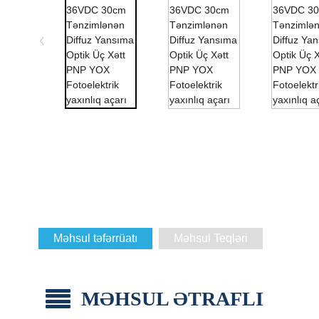
Məhsul təfərrüatı
Məhsul Teqləri
MƏHSUL ƏTRAFLI