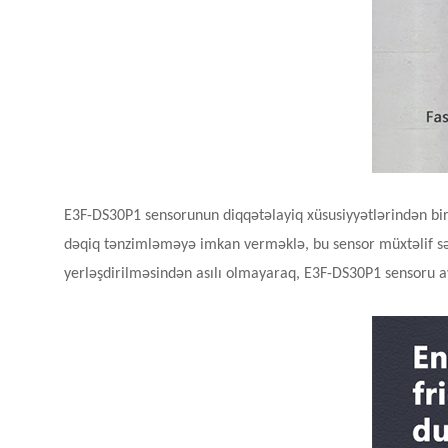
E3F-DS30P1 sensorunun diqqətəlayiq xüsusiyyətlərindən biri
dəqiq tənzimləməyə imkan verməklə, bu sensor müxtəlif səna
yerləşdirilməsindən asılı olmayaraq, E3F-DS30P1 sensoru a