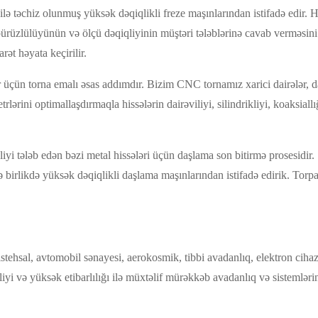
ilə təchiz olunmuş yüksək dəqiqlikli freze maşınlarından istifadə edir
i pürüzlülüyünün və ölçü dəqiqliyinin müştəri tələblərinə cavab verməsi
ət həyata keçirilir.
 üçün torna emalı əsas addımdır. Bizim CNC tornamız xarici dairələr, da
lərini optimallaşdırmaqla hissələrin dairəviliyi, silindrikliyi, koaksial
yi tələb edən bəzi metal hissələri üçün daşlama son bitirmə prosesidir. 
ə birlikdə yüksək dəqiqlikli daşlama maşınlarından istifadə edirik. Torp
stehsal, avtomobil sənayesi, aerokosmik, tibbi avadanlıq, elektron cihazl
iyi və yüksək etibarlılığı ilə müxtəlif mürəkkəb avadanlıq və sistemləri