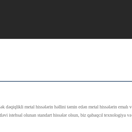
 dəqiqlikli metal hissələrin həllini təmin edən metal hissələrin emalı v
ütləvi istehsal olunan standart hissələr olsun, biz qabaqcıl texnologiya v