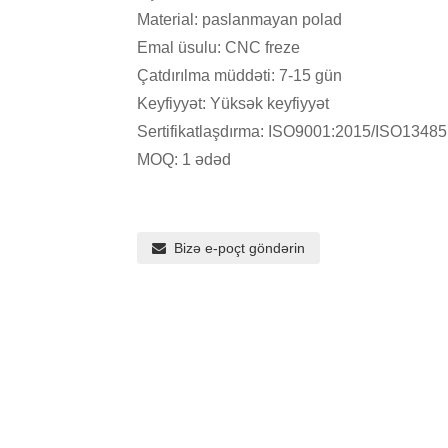
Material: paslanmayan polad
Emal üsulu: CNC freze
Çatdırılma müddəti: 7-15 gün
Keyfiyyət: Yüksək keyfiyyət
Sertifikatlaşdırma: ISO9001:2015/ISO1348
MOQ: 1 ədəd
Bizə e-poçt göndərin