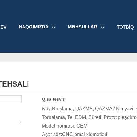
HAQQIMIZDA
MƏHSULLAR
EV
TƏTBIQ
TEHSALI
Qısa təsvir:
Növ:Broşlama, QAZMA, QAZMA / Kimyəvi ema
Tornalama, Tel EDM, Sürətli Prototipləşdir
Model nömrəsi: OEM
Açar söz:CNC emal xidmətləri