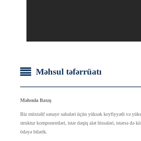
Məhsul təfərrüatı
Məhsula Baxış
Biz müxtəlif sənaye sahələri üçün yüksək keyfiyyətli və yüksək
struktur komponentləri, istər dəqiq alət hissələri, istərsə də k
ödəyə bilərik.