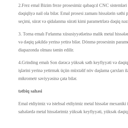
2.Frez emal Bizim freze prosesimiz qabaqcıl CNC sistemləri 
dəqiqliyə nail ola bilər. Emal prosesi zamanı hissələrin səth
seçimi, sürət və qidalanma sürəti kimi parametrlərə dəqiq nəzar
3. Torna emalı Fırlanma xüsusiyyətlərinə malik metal hissələr
və dəqiq şəkildə yerinə yetirə bilər. Dönmə prosesinin parametr
diapazonda olması təmin edilir.
4.Grinding emalı Son dərəcə yüksək səth keyfiyyəti və dəqiqli
işlərini yerinə yetirmək üçün müxtəlif növ daşlama çarxları il
mikrometr səviyyəsinə çata bilər.
tətbiq sahəsi
Emal etdiyimiz və istehsal etdiyimiz metal hissələr mexaniki i
sahələrdə metal hissələrimiz yüksək keyfiyyəti, yüksək dəqiql