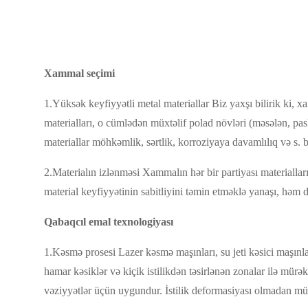
Xammal seçimi
1.Yüksək keyfiyyətli metal materiallar Biz yaxşı bilirik ki, 
materialları, o cümlədən müxtəlif polad növləri (məsələn, pas
materiallar möhkəmlik, sərtlik, korroziyaya davamlılıq və s
2.Materialın izlənməsi Xammalın hər bir partiyası materialla
material keyfiyyətinin sabitliyini təmin etməklə yanaşı, həm 
Qabaqcıl emal texnologiyası
1.Kəsmə prosesi Lazer kəsmə maşınları, su jeti kəsici maşınl
hamar kəsiklər və kiçik istilikdən təsirlənən zonalar ilə mürək
vəziyyətlər üçün uygundur. İstilik deformasiyası olmadan müxtə