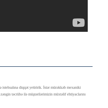
ə istehsalına diqqət yetiririk. İstər mürəkkəb mexaniki
ə zəngin təcrübə ilə müştərilərimizin müxtəlif ehtiyaclarını