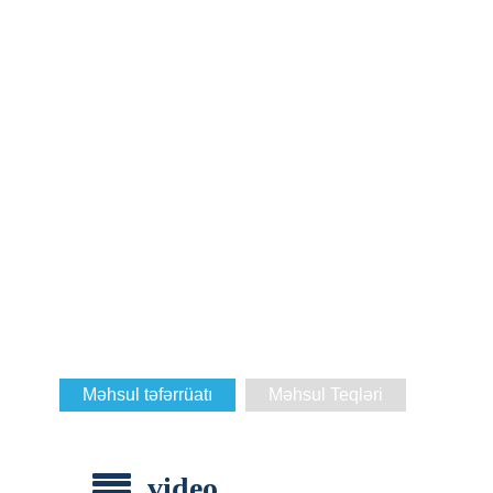
Məhsul təfərrüatı
Məhsul Teqləri
video