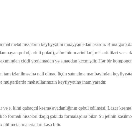
xammal metal hissələrin keyfiyyətini müəyyən edən əsasdır. Buna görə də,
lanmayan polad, ərinti polad), alüminium ərintiləri, mis ərintiləri və s
. baxımından ciddi yoxlamadan və sınaqdan keçmişdir. Hər bir komponent
rın tam izlənilməsinə nail olmaq üçün satınalma mənbəyindən keyfiyyətə 
də müştərilərdə məhsullarımızın keyfiyyətinə inam yaradır.
ar və s. kimi qabaqcıl kəsmə avadanlığının qəbul edilməsi. Lazer kəsmə 
kəb formalı hissələri dəqiq şəkildə formalaşdıra bilər. Su jetinin kəsilməs
lif metal materialları kəsə bilir.