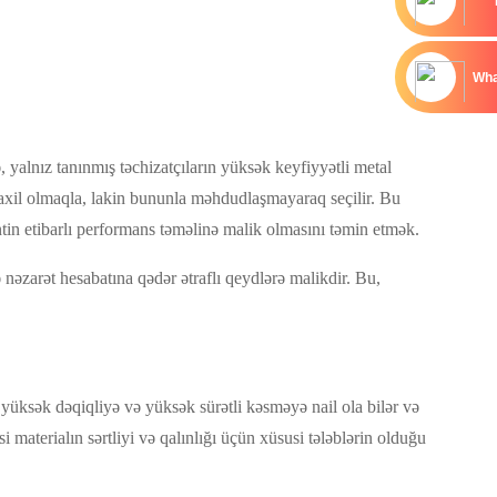
Wha
 yalnız tanınmış təchizatçıların yüksək keyfiyyətli metal
. daxil olmaqla, lakin bununla məhdudlaşmayaraq seçilir. Bu
in etibarlı performans təməlinə malik olmasını təmin etmək.
nəzarət hesabatına qədər ətraflı qeydlərə malikdir. Bu,
yüksək dəqiqliyə və yüksək sürətli kəsməyə nail ola bilər və
i materialın sərtliyi və qalınlığı üçün xüsusi tələblərin olduğu