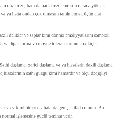
. Həm düz freze, həm də bərk frezeleme son dərəcə yüksək
ni və ya hətta ondan çox olmasını təmin etmək üçün alət
xili dəliklər və saplar kimi dönmə əməliyyatlarını səmərəli
lığı və digər forma və mövqe toleranslarının çox kiçik
Səthi daşlama, xarici daşlama və ya hissələrin daxili daşlama
aq hissələrinin səthi güzgü kimi hamardır və ölçü dəqiqliyi
ar və s. kimi bir çox sahələrdə geniş istifadə olunur. Bu
n normal işləməsinə güclü təminat verir.