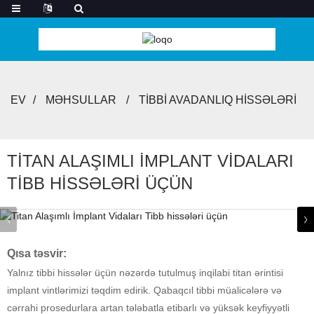
EV
MƏHSULLAR
TIBBI AVADANLIQ HISSƏLƏRI
TITAN ALAŞIMLI İMPLANT VIDALARI
TIBB HISSƏLƏRI ÜÇÜN
Qısa təsvir:
Yalnız tibbi hissələr üçün nəzərdə tutulmuş inqilabi titan ərintisi
implant vintlərimizi təqdim edirik. Qabaqcıl tibbi müalicələrə və
cərrahi prosedurlara artan tələbatla etibarlı və yüksək keyfiyyətli