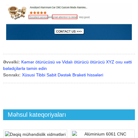
Əvvəlki:
Kəmər ötürücüsü və Vidalı ötürücü ötürücü XYZ oxu xətti
bələdçilərlə təmin edin
Sonrakı:
Xüsusi Tibbi Sabit Dəstək Braketi hissələri
Məhsul kateqoriyaları