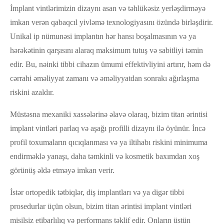
İmplant vintlərimizin dizaynı asan və təhlükəsiz yerləşdirməyə
imkan verən qabaqcıl yivləmə texnologiyasını özündə birləşdirir.
Unikal ip nümunəsi implantın hər hansı boşalmasının və ya
hərəkətinin qarşısını alaraq maksimum tutuş və sabitliyi təmin
edir. Bu, nəinki tibbi cihazın ümumi effektivliyini artırır, həm də
cərrahi əməliyyat zamanı və əməliyyatdan sonrakı ağırlaşma
riskini azaldır.
Müstəsna mexaniki xassələrinə əlavə olaraq, bizim titan ərintisi
implant vintləri parlaq və aşağı profilli dizaynı ilə öyünür. İncə
profil toxumaların qıcıqlanması və ya iltihabı riskini minimuma
endirməklə yanaşı, daha təmkinli və kosmetik baxımdan xoş
görünüş əldə etməyə imkan verir.
İstər ortopedik tətbiqlər, diş implantları və ya digər tibbi
prosedurlar üçün olsun, bizim titan ərintisi implant vintləri
misilsiz etibarlılıq və performans təklif edir. Onların üstün