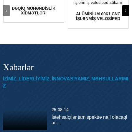
DƏQIQ MÜHƏNDISLIK
XIDMƏTLƏRI
ALÜMINIUM 6061 CNC
IŞLƏNMIŞ VELOSIPED
SÜKANI
Xəbərlər
IZIMIZ, LIDERLIYIMIZ, INNOVASIYAMIZ, MƏHSULLARIMI
Z
25-08-14
İstehsalçılar tam spektrə nail olacaql
ar ...