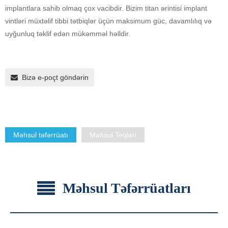
implantlara sahib olmaq çox vacibdir. Bizim titan ərintisi implant
vintləri müxtəlif tibbi tətbiqlər üçün maksimum güc, davamlılıq və
uyğunluq təklif edən mükəmməl həlldir.
Bizə e-poçt göndərin
Məhsul təfərrüatı
Məhsul Teqləri
Məhsul Təfərrüatları