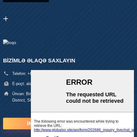
BIZIMLƏ ƏLAQƏ SAXLAYIN
Telefon:
+86 18929329313
E-poçt:
alan@pftworld.com
Ünvan:
Bina 49, Fumin Sənaye Parkı, Pinghu Village, Longgang
District, Shenzhen Zip: 518111
İNDİ SORUŞUN