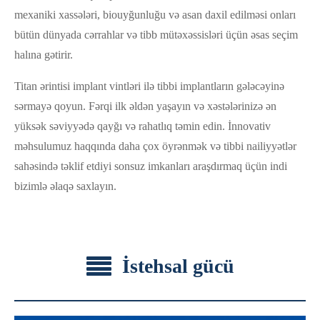
mexaniki xassələri, biouyğunluğu və asan daxil edilməsi onları
bütün dünyada cərrahlar və tibb mütəxəssisləri üçün əsas seçim
halına gətirir.
Titan ərintisi implant vintləri ilə tibbi implantların gələcəyinə
sərmayə qoyun. Fərqi ilk əldən yaşayın və xəstələrinizə ən
yüksək səviyyədə qayğı və rahatlıq təmin edin. İnnovativ
məhsulumuz haqqında daha çox öyrənmək və tibbi nailiyyətlər
sahəsində təklif etdiyi sonsuz imkanları araşdırmaq üçün indi
bizimlə əlaqə saxlayın.
İstehsal gücü