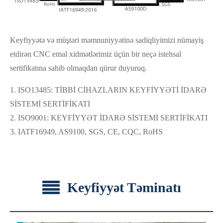
Keyfiyyətə və müştəri məmnuniyyətinə sadiqliyimizi nümayiş
etdirən CNC emal xidmətlərimiz üçün bir neçə istehsal
sertifikatına sahib olmaqdan qürur duyuruq.
1. ISO13485: TİBBİ CİHAZLARIN KEYFİYYƏTİ İDARƏ
SİSTEMİ SERTİFİKATI
2. ISO9001: KEYFİYYƏT İDARƏ SİSTEMİ SERTİFİKATI
3. IATF16949, AS9100, SGS, CE, CQC, RoHS
Keyfiyyət Təminatı