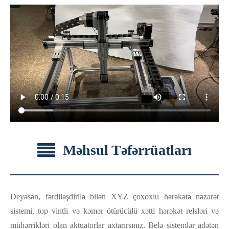
Məhsul Təfərrüatları
Deyəsən, fərdiləşdirilə bilən XYZ çoxoxlu hərəkətə nəzarət
sistemi, top vintli və kəmər ötürücülü xətti hərəkət relsləri və
mühərrikləri olan aktuatorlar axtarırsınız. Belə sistemlər adətən