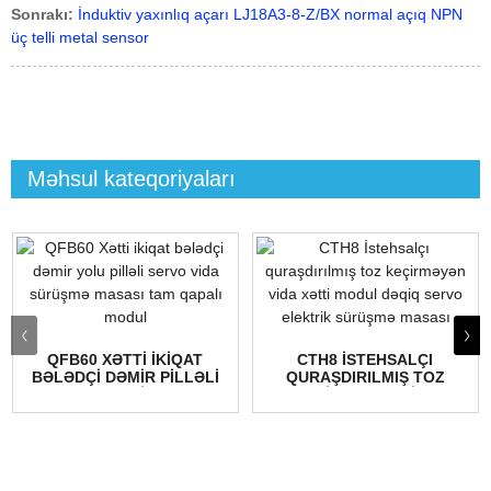
Sonrakı:
İnduktiv yaxınlıq açarı LJ18A3-8-Z/BX normal açıq NPN
üç telli metal sensor
Məhsul kateqoriyaları
QFB60 XƏTTI IKIQAT
CTH8 İSTEHSALÇI
BƏLƏDÇI DƏMIR PILLƏLI
QURAŞDIRILMIŞ TOZ
SERVO VINT...
KEÇIRMƏYƏN VIDA
XƏTTI...