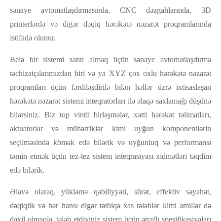
sənaye avtomatlaşdırmasında, CNC dəzgahlarında, 3D
printerlərdə və digər dəqiq hərəkətə nəzarət proqramlarında
istifadə olunur.
Belə bir sistemi satın almaq üçün sənaye avtomatlaşdırma
təchizatçılarımızdan biri və ya XYZ çox oxlu hərəkətə nəzarət
proqramları üçün fərdiləşdirilə bilən həllər üzrə ixtisaslaşan
hərəkətə nəzarət sistemi inteqratorları ilə əlaqə saxlamağı düşünə
bilərsiniz. Biz top vintli birləşmələr, xətti hərəkət təlimatları,
aktuatorlar və mühərriklər kimi uyğun komponentlərin
seçilməsində kömək edə bilərik və uyğunluq və performansı
təmin etmək üçün tez-tez sistem inteqrasiyası xidmətləri təqdim
edə bilərik.
Əlavə olaraq, yükləmə qabiliyyəti, sürət, effektiv səyahət,
dəqiqlik və hər hansı digər tətbiqə xas tələblər kimi amillər də
daxil olmaqla, tələb etdiyiniz sistem üçün ətraflı spesifikasiyaları