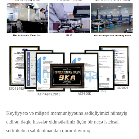
Keyfiyyətə və müştəri məmnuniyyətinə sadiqliyimizi nümayiş
etdirən dəqiq hissələr xidmətlərimiz üçün bir neçə istehsal
sertifikatına sahib olmaqdan qürur duyuruq.