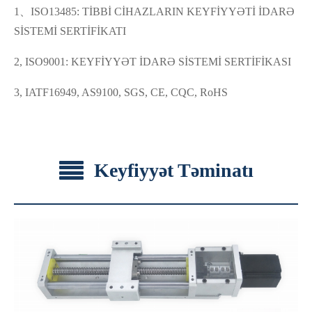
1、ISO13485: TİBBİ CİHAZLARIN KEYFİYYƏTİ İDARƏ
SİSTEMİ SERTİFİKATI
2, ISO9001: KEYFİYYƏT İDARƏ SİSTEMİ SERTİFİKASI
3, IATF16949, AS9100, SGS, CE, CQC, RoHS
Keyfiyyət Təminatı