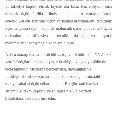
və tələbləri təqdim etmək faydalı ola bilər. Bu, ehtiyaclarınızı
ödəmək üçün fərdiləşdirilmiş həllər təqdim etməyə kömək
edəcək. Bu cür sistemlər üçün variantları araşdırarkən, tətbiqiniz
üçün ən yaxşı seçim haqqında məlumatlı qərar qəbul etmək üçün
məhsulun spesifikasiyası, texniki dəstəyi və qiymət
məlumatlarını soruşmağınızdan əmin olun.
Nəticə olaraq, kəmər ötürücülü və top vintli ötürücülü XYZ oxu
xətti bələdçilərimiz dəqiqliyin, etibarlılığın və çox yönlülüyün
təcəssümüdür. Müstəsna performansı, davamlılığı və
fərdiləşdirilə bilən seçimləri ilə bu xətti bələdçilər müxtəlif
sənaye sahələri üçün etibarlı həlldir. Bu gün xətti hərəkət
sisteminizi təkmilləşdirin və ən müasir XYZ ox xətti
bələdçilərimizlə fərqi hiss edin.