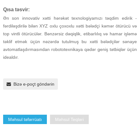
Qısa təsvir:
Ən son innovativ xətti hərəkət texnologiyamızı təqdim edirik -
fərdiləşdirilə bilən XYZ oxlu çoxoxlu xətti bələdçi kəmər ötürücü və
top vintli ötürücülər. Bənzərsiz dəqiqlik, etibarlılıq və hamar işləmə
təklif etmək üçün nəzərdə tutulmuş bu xətti bələdçilər sənaye
avtomatlaşdırmasından robototexnikaya qədər geniş tətbiqlər üçün
idealdır.
Bizə e-poçt göndərin
Məhsul təfərrüatı
Məhsul Teqləri