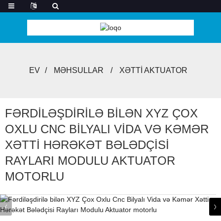
EV
MƏHSULLAR
XƏTTI AKTUATOR
FƏRDILƏŞDIRILƏ BILƏN XYZ ÇOX
OXLU CNC BILYALI VIDA VƏ KƏMƏR
XƏTTI HƏRƏKƏT BƏLƏDÇISI
RAYLARI MODULU AKTUATOR
MOTORLU