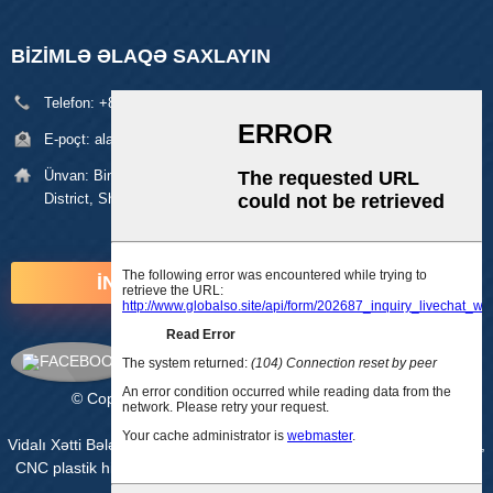
BIZIMLƏ ƏLAQƏ SAXLAYIN
Telefon:
+86 18929329313
E-poçt:
alan@pftworld.com
Ünvan:
Bina 49, Fumin Sənaye Parkı, Pinghu Village, Longgang
District, Shenzhen Zip: 518111
İNDİ SORUŞUN
© Copyright - 2010-2025: Bütün hüquqlar qorunur.
Saytın xəritəsi
-
AMP Mobil
Vidalı Xətti Bələdçi Dəmiryol Hərəkət Mərhələsi
,
Cnc emal xidmətləri
,
CNC plastik hissələri
,
CNC emal hissələri
,
Xətti Aktuator
,
xətti slayd
modulu
,