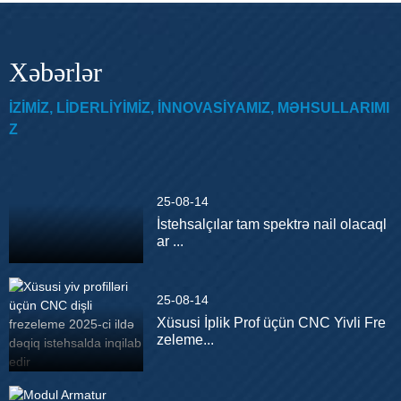
Xəbərlər
IZIMIZ, LIDERLIYIMIZ, INNOVASIYAMIZ, MƏHSULLARIMI
Z
25-08-14
İstehsalçılar tam spektrə nail olacaql
ar ...
25-08-14
Xüsusi İplik Prof üçün CNC Yivli Fre
zeleme...