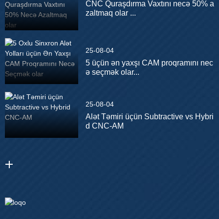
CNC Quraşdırma Vaxtını necə 50% a
zaltmaq olar ...
25-08-04
5 üçün ən yaxşı CAM proqramını nec
ə seçmək olar...
25-08-04
Alət Təmiri üçün Subtractive vs Hybri
d CNC-AM