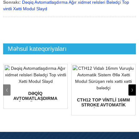
Sonrakı:
Dəqiq Avtomatlaşdırma Ağır xidmət relsləri Bələdçi Top
vintli Xətti Modul Slayd
Məhsul kateqoriyaları
DƏQIQ
AVTOMATLAŞDIRMA
CTH12 TOP VINTLI 16MM
AĞIR YÜK DAŞIYAN
STROKE AVTOMATIK
HƏRƏKƏT RELSLƏRI
SISTEM M...
BƏLƏDÇI...