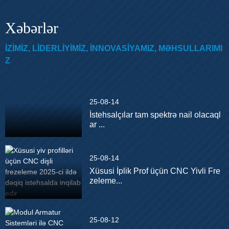
Xəbərlər
IZIMIZ, LIDERLIYIMIZ, INNOVASIYAMIZ, MƏHSULLARIMI
Z
25-08-14
İstehsalçılar tam spektrə nail olacaql
ar ...
25-08-14
Xüsusi İplik Prof üçün CNC Yivli Fre
zeleme...
25-08-12