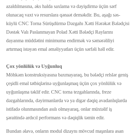
azaldılmasına, əks halda saxlama və dəyişdirmə üçün sərf
olunacaq vaxt və resurslara qənaət deməkdir. Bu, aşağı səs-
küylü CNC Torna Sürüşdürmə Dəzgahı Xətti Hərəkət Bələdçisi
Dəstək Valı Paslanmayan Polad Xətti Bələdçi Raylarını
dayanma müddətini minimuma endirmək və səmərəliliyi
artırmaq istəyən emal əməliyyatları üçün sərfəli həll edir.
Çox yönlülük və Uyğunluq
Möhkəm konstruksiyasına baxmayaraq, bu bələdçi relslər geniş
çeşidli emal tətbiqlərinə uyğunlaşmaq üçün çox yönlülük və
uyğunlaşma təklif edir. CNC torna tezgahlarında, freze
dəzgahlarında, dəyirmanlarda və ya digər dəqiq avadanlıqlarda
istifadə olunmasından asılı olmayaraq, onlar müxtəlif iş
şəraitində ardıcıl performans və dəqiqlik təmin edir.
Bundan əlavə, onların modul dizaynı mövcud maşınlara asan