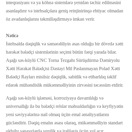
inteqrasiyanı və ya köhnə sistemlərə yenidən təchiz edilməsini
asanlaşdırır və istehsalçılara geniş reinjinirinqə ehtiyac olmadan
öz avadanlıqlarını təkmilləşdirməyə imkan verir.
Nəticə
İstehsalda dəqiqlik və səmərəliliyin əsas olduğu bir dövrdə xətti
hərəkət bələdçi sistemlərinin seçimi bütün fərqi yarada bilər.
Aşağı səs-küylü CNC Torna Tezgahı Sürüşdürmə Dəmiryolu
Xətti Hərəkət Bələdçisi Dəstəyi Mil Paslanmayan Polad Xətti
Bələdçi Rayları misilsiz dəqiqlik, sabitlik və etibarlılıq təklif
edərək mühəndislik mükəmməlliyinin zirvəsini təcəssüm etdirir.
Aşağı səs-küylü işləməsi, korroziyaya davamlılığı və
universallığı ilə bu bələdçi relslər məhsuldarlığın və keyfiyyətin
yeni səviyyələrinə nail olmaq üçün emal əməliyyatlarını
gücləndirir. Dəqiq emalın əsası olaraq, mükəmməlliyin standart
olduğu sənayelərdə yenilik və irəliləyiş üçün yol açır.