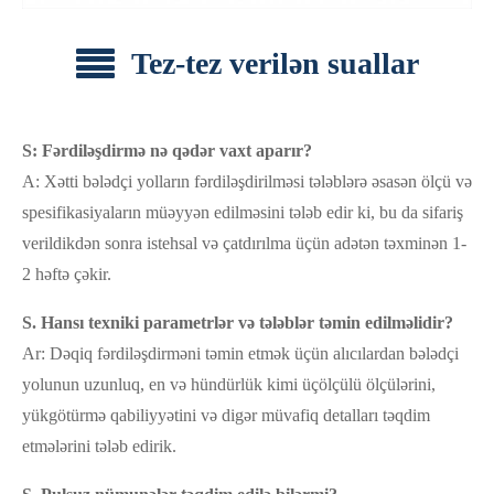
Tez-tez verilən suallar
S: Fərdiləşdirmə nə qədər vaxt aparır?
A: Xətti bələdçi yolların fərdiləşdirilməsi tələblərə əsasən ölçü və
spesifikasiyaların müəyyən edilməsini tələb edir ki, bu da sifariş
verildikdən sonra istehsal və çatdırılma üçün adətən təxminən 1-
2 həftə çəkir.
S. Hansı texniki parametrlər və tələblər təmin edilməlidir?
Ar: Dəqiq fərdiləşdirməni təmin etmək üçün alıcılardan bələdçi
yolunun uzunluq, en və hündürlük kimi üçölçülü ölçülərini,
yükgötürmə qabiliyyətini və digər müvafiq detalları təqdim
etmələrini tələb edirik.