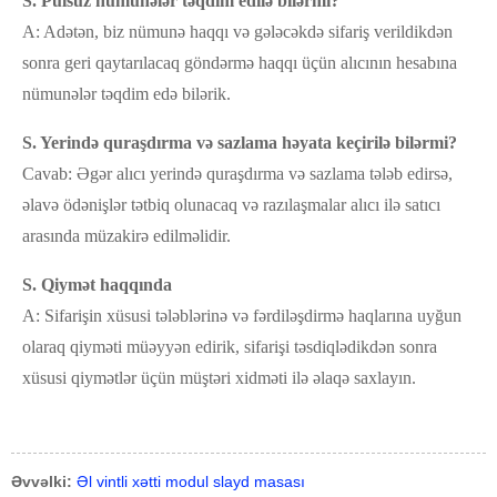
S. Pulsuz nümunələr təqdim edilə bilərmi?
A: Adətən, biz nümunə haqqı və gələcəkdə sifariş verildikdən
sonra geri qaytarılacaq göndərmə haqqı üçün alıcının hesabına
nümunələr təqdim edə bilərik.
S. Yerində quraşdırma və sazlama həyata keçirilə bilərmi?
Cavab: Əgər alıcı yerində quraşdırma və sazlama tələb edirsə,
əlavə ödənişlər tətbiq olunacaq və razılaşmalar alıcı ilə satıcı
arasında müzakirə edilməlidir.
S. Qiymət haqqında
A: Sifarişin xüsusi tələblərinə və fərdiləşdirmə haqlarına uyğun
olaraq qiyməti müəyyən edirik, sifarişi təsdiqlədikdən sonra
xüsusi qiymətlər üçün müştəri xidməti ilə əlaqə saxlayın.
Əvvəlki:
Əl vintli xətti modul slayd masası