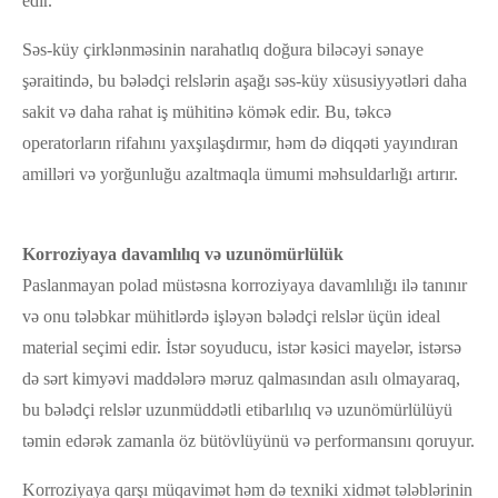
edir.
Səs-küy çirklənməsinin narahatlıq doğura biləcəyi sənaye
şəraitində, bu bələdçi relslərin aşağı səs-küy xüsusiyyətləri daha
sakit və daha rahat iş mühitinə kömək edir. Bu, təkcə
operatorların rifahını yaxşılaşdırmır, həm də diqqəti yayındıran
amilləri və yorğunluğu azaltmaqla ümumi məhsuldarlığı artırır.
Korroziyaya davamlılıq və uzunömürlülük
Paslanmayan polad müstəsna korroziyaya davamlılığı ilə tanınır
və onu tələbkar mühitlərdə işləyən bələdçi relslər üçün ideal
material seçimi edir. İstər soyuducu, istər kəsici mayelər, istərsə
də sərt kimyəvi maddələrə məruz qalmasından asılı olmayaraq,
bu bələdçi relslər uzunmüddətli etibarlılıq və uzunömürlülüyü
təmin edərək zamanla öz bütövlüyünü və performansını qoruyur.
Korroziyaya qarşı müqavimət həm də texniki xidmət tələblərinin