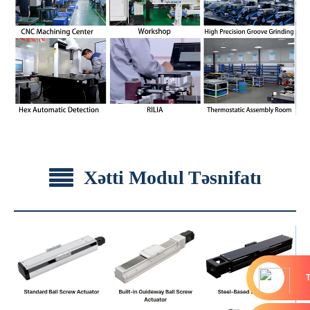
Xətti Modul Təsnifatı
T