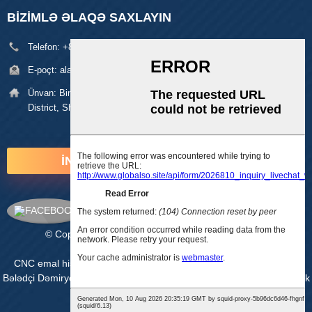
BIZIMLƏ ƏLAQƏ SAXLAYIN
Telefon:
+86 18929329313
E-poçt:
alan@pftworld.com
Ünvan:
Bina 49, Fumin Sənaye Parkı, Pinghu Village, Longgang
District, Shenzhen Zip: 518111
İNDİ SORUŞUN
© Copyright - 2010-2025: Bütün hüquqlar qorunur.
Saytın xəritəsi
-
AMP Mobil
CNC emal hissələri
,
xətti slayd modulu
,
Xətti Aktuator
,
Vidalı Xətti
Bələdçi Dəmiryol Hərəkət Mərhələsi
,
Cnc emal xidmətləri
,
CNC plastik
hissələri
,