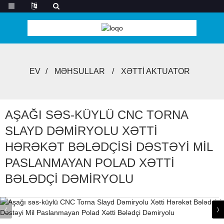
EV
MƏHSULLAR
XƏTTI AKTUATOR
AŞAĞI SƏS-KÜYLÜ CNC TORNA
SLAYD DƏMIRYOLU XƏTTI
HƏRƏKƏT BƏLƏDÇISI DƏSTƏYI MIL
PASLANMAYAN POLAD XƏTTI
BƏLƏDÇI DƏMIRYOLU