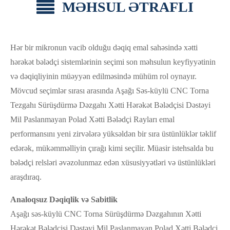
MƏHSUL ƏTRAFLI
Hər bir mikronun vacib olduğu dəqiq emal sahəsində xətti
hərəkət bələdçi sistemlərinin seçimi son məhsulun keyfiyyətinin
və dəqiqliyinin müəyyən edilməsində mühüm rol oynayır.
Mövcud seçimlər sırası arasında Aşağı Səs-küylü CNC Torna
Tezgahı Sürüşdürmə Dəzgahı Xətti Hərəkət Bələdçisi Dəstəyi
Mil Paslanmayan Polad Xətti Bələdçi Rayları emal
performansını yeni zirvələrə yüksəldən bir sıra üstünlüklər təklif
edərək, mükəmməlliyin çırağı kimi seçilir. Müasir istehsalda bu
bələdçi relsləri əvəzolunmaz edən xüsusiyyətləri və üstünlükləri
araşdıraq.
Analoqsuz Dəqiqlik və Sabitlik
Aşağı səs-küylü CNC Torna Sürüşdürmə Dəzgahının Xətti
Hərəkət Bələdçisi Dəstəyi Mil Paslanmayan Polad Xətti Bələdçi