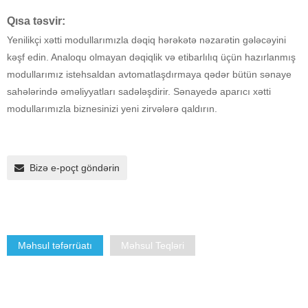
Qısa təsvir:
Yenilikçi xətti modullarımızla dəqiq hərəkətə nəzarətin gələcəyini
kəşf edin. Analoqu olmayan dəqiqlik və etibarlılıq üçün hazırlanmış
modullarımız istehsaldan avtomatlaşdırmaya qədər bütün sənaye
sahələrində əməliyyatları sadələşdirir. Sənayedə aparıcı xətti
modullarımızla biznesinizi yeni zirvələrə qaldırın.
Bizə e-poçt göndərin
Məhsul təfərrüatı
Məhsul Teqləri