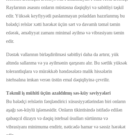
Raylarının əsasını onların müstəsna dəqiqliyi və sabitliyi təşkil
edir. Yüksək keyfiyyətli paslanmayan poladdan hazırlanmış bu
bələdçi relslər xətti hərəkət üçün sərt və davamlı təməl təmin
edərək, əməliyyat zamanı minimal əyilmə və vibrasiyanı təmin
edir.
Dəstək vallarının birləşdirilməsi sabitliyi daha da artırır, yük
altında sallanma və ya əyilmənin qarşısını alır. Bu sərtlik yüksək
tolerantlıqlara və mürəkkəb həndəsələrə malik hissələrin
istehsalına imkan verən üstün emal dəqiqliyinə çevrilir.
Təkmil iş mühiti üçün azaldılmış səs-küy səviyyələri
Bu bələdçi relslərin fərqləndirici xüsusiyyətlərindən biri onların
aşağı səs-küylü işləməsidir. Onların tikintisində istifadə edilən
qabaqcıl dizayn və dəqiq istehsal üsulları sürtünmə və
vibrasiyanı minimuma endirir, nəticədə hamar və səssiz hərəkət